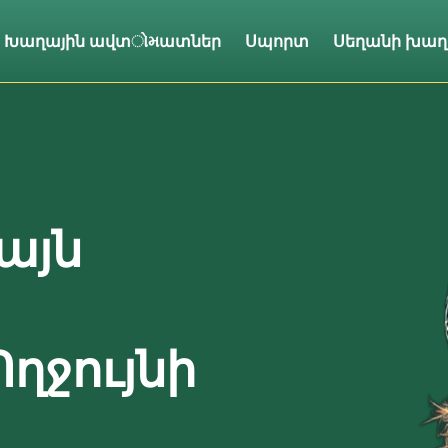
Խաղային ավտોમատներ
Սպորտ
Սեղանի խաղ
լայն
ղջույնի