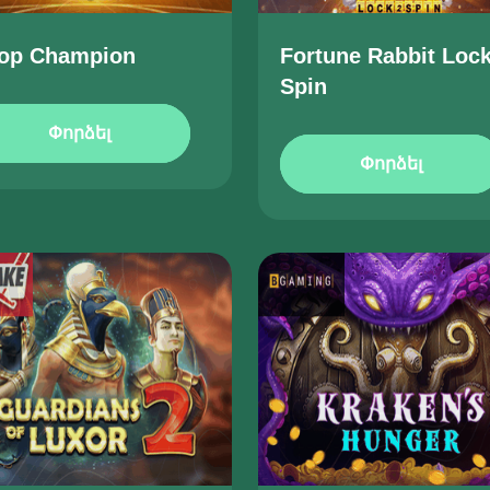
op Champion
Fortune Rabbit Lock
Spin
Փորձել
Փորձել