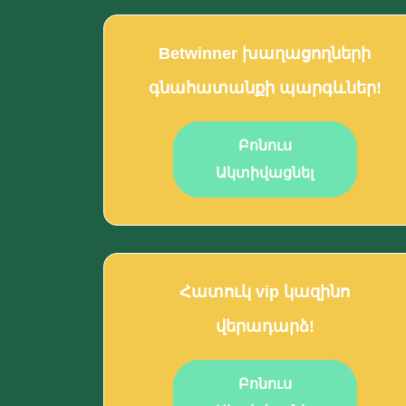
Betwinner խաղացողների
գնահատանքի պարգևներ!
Բոնուս
Ակտիվացնել
Հատուկ vip կազինո
վերադարձ!
Բոնուս