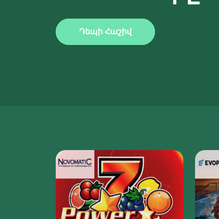
Դեպի Հաշիվ