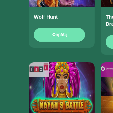
Wolf Hunt
Th
Dr
Փորձել