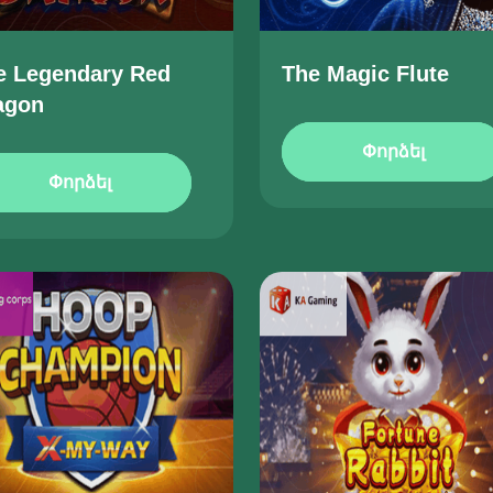
e Legendary Red
The Magic Flute
agon
Փորձել
Փորձել