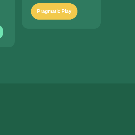
Pragmatic Play