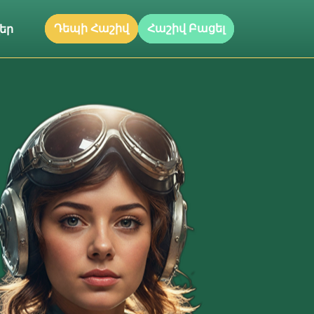
Դեպի Հաշիվ
Հաշիվ Բացել
եր